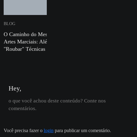
BLOG
BLOG
O Caminho do Mestre em
Defesa Pessoal para Mulh
Artes Marciais: Além de
e Sua Importância nos Di
"Roubar" Técnicas
Atuais
Hey,
o que você achou deste conteúdo? Conte nos
comentários.
Você precisa fazer o
login
para publicar um comentário.