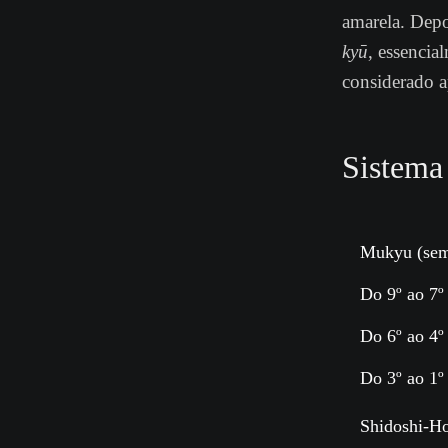
amarela. Depo
kyū
, essencia
considerado a
Sistema
Mukyu
(sem
Do 9º ao 7
Do 6º ao 4
Do 3º ao 1
Shidoshi-H