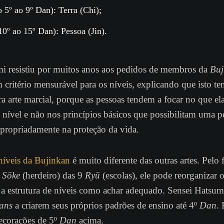
 5º ao 9º
Dan
): Terra (
Chi
);
10º ao 15º
Dan
): Pessoa (
Jin
).
i resistiu por muitos anos aos pedidos de membros da
Buj
 critério mensurável para os níveis, explicando que isto te
a arte marcial, porque as pessoas tendem a focar no que el
e nível e não nos princípios básicos que possibilitam uma p
apropriadamente na proteção da vida.
níveis da Bujinkan
é muito diferente das outras artes. Pelo 
o
Sōke
(herdeiro) das 9
Ryū
(escolas), ele pode reorganizar o
 a estrutura de níveis como achar adequado. Sensei Hatsum
ans
a criarem seus próprios padrões de ensino até 4º
Dan
. 
ecorações de 5º
Dan
acima.