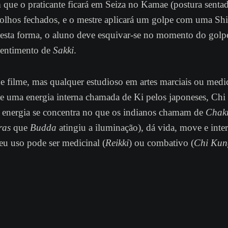
 que o praticante ficará em Seiza no Kamae (postura senta
 olhos fechados, e o mestre aplicará um golpe com uma Shi
sta forma, o aluno deve esquivar-se no momento do golpe
sentimento de
Sakki
.
de filme, mas qualquer estudioso em artes marciais ou medi
te uma energia interna chamada de Ki pelos japoneses, Chi
a energia se concentra no que os indianos chamam de
Chak
ras
que
Budda
atingiu a iluminação), dá vida, move e inter
Seu uso pode ser medicinal (
Reikki
) ou combativo (
Chi Kun