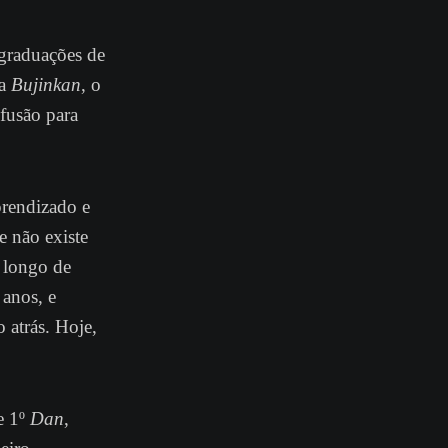
graduações de
da
Bujinkan
, o
nfusão para
rendizado e
 não existe
 longo de
 anos, e
 atrás. Hoje,
e 1º
Dan
,