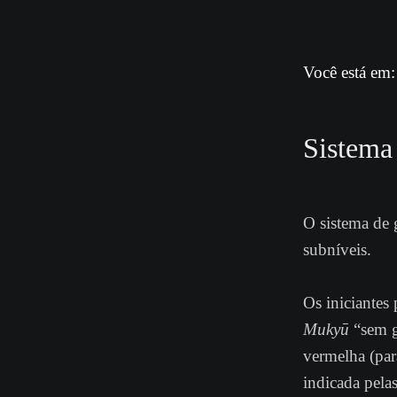
Você está em:
Sistema
O sistema de
subníveis.
Os iniciantes
Mukyū
“sem g
vermelha (par
indicada pela