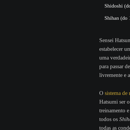
Shidoshi
(do
Shihan
(do 
Sensei Hatsum
estabelecer um
uma verdadeir
para passar d
livremente e 
O
sistema de 
Hatsumi ser 
treinamento e
todos os
Shih
todas as cond