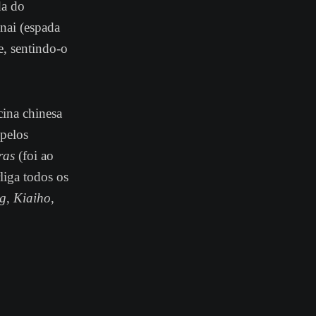
da do
nai (espada
, sentindo-o
cina chinesa
 pelos
ras
(foi ao
liga todos os
g
,
Kiaiho
,