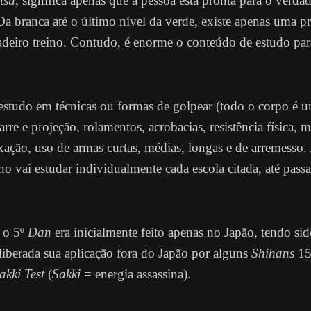
tsu
, significa apenas que a pessoa está pronta para o verda
Da branca até o último nível da verde, existe apenas uma p
dadeiro treino. Contudo, é enorme o conteúdo de estudo para
 estudo em técnicas ou formas de golpear (todo o corpo é 
arre e projeção, rolamentos, acrobacias, resistência física, 
uxação, uso de armas curtas, médias, longas e de arremesso. 
uno vai estudar individualmente cada escola citada, até passa
 o 5º
Dan
era inicialmente feito apenas no Japão, tendo si
liberada sua aplicação fora do Japão por alguns
Shihans
15
akki Test
(
Sakki
= energia assassina).