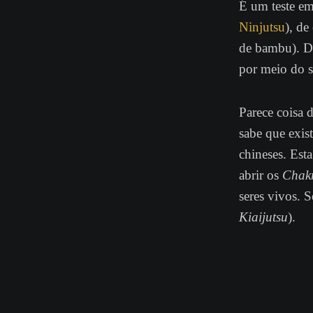
É um teste em
Ninjutsu
), de
de bambu). De
por meio do 
Parece coisa 
sabe que exis
chineses. Est
abrir os
Chak
seres vivos. 
Kiaijutsu
).