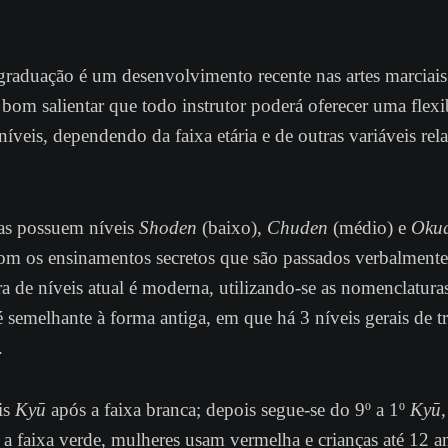
graduação é um desenvolvimento recente nas artes marciais
 bom salientar que todo instrutor poderá oferecer uma flexi
níveis, dependendo da faixa etária e de outras variáveis rel
gas possuem níveis
Shoden
(baixo),
Chuden
(médio) e
Oku
om os ensinamentos secretos que são passados verbalmente
ra de níveis atual é moderna, utilizando-se as nomenclatur
semelhante à forma antiga, em que há 3 níveis gerais de t
.
is
Ky
ū
após a faixa branca; depois segue-se do 9º a 1º
Kyū
 faixa verde, mulheres usam vermelha e crianças até 12 