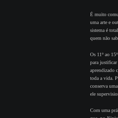
É muito comum
uma arte e o
sistema é tota
quem não sab
Os 11º ao 15
para justific
aprendizado c
toda a vida. 
conserva uma 
ele supervisio
Com uma práti