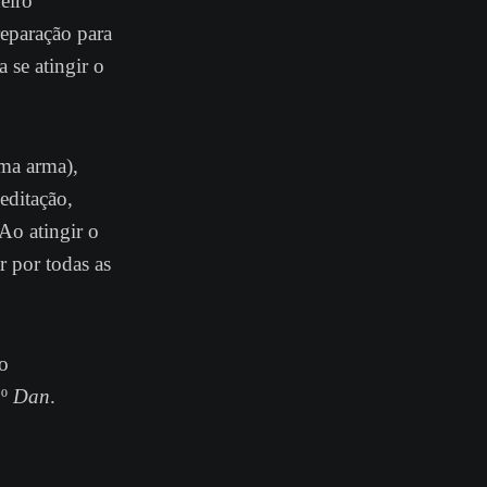
deiro
reparação para
 se atingir o
uma arma),
meditação,
Ao atingir o
r por todas as
do
º
Dan
.