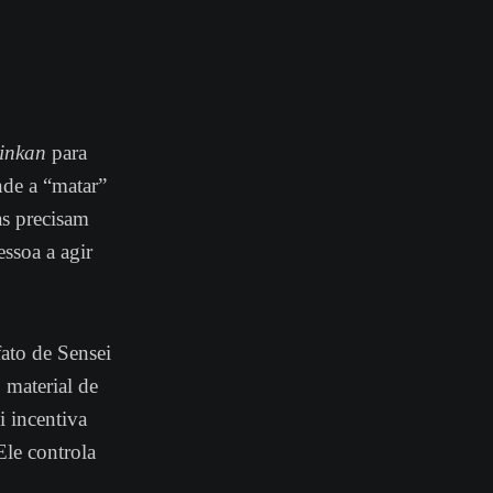
inkan
para
nde a “matar”
as precisam
essoa a agir
fato de Sensei
 material de
i incentiva
Ele controla