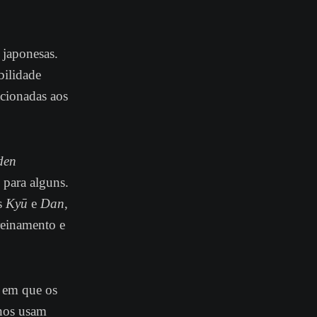
 japonesas.
bilidade
acionadas aos
den
 para alguns.
as
Kyū
e
Dan
,
reinamento e
, em que os
anos usam