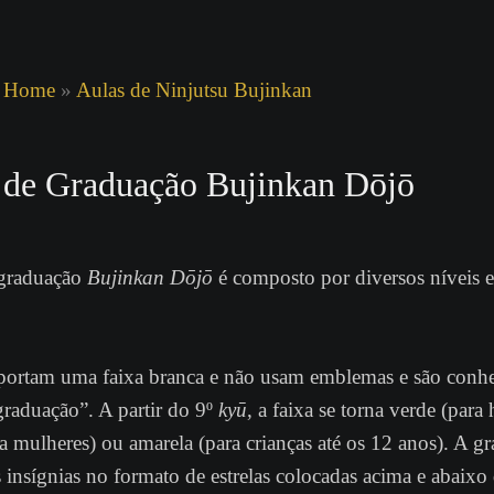
Home
»
Aulas de Ninjutsu Bujinkan
 de Graduação Bujinkan Dōjō
 graduação
Bujinkan Dōjō
é composto por diversos níveis e
 portam uma faixa branca e não usam emblemas e são conh
raduação”. A partir do 9º
kyū
, a faixa se torna verde (para
a mulheres) ou amarela (para crianças até os 12 anos). A g
s insígnias no formato de estrelas colocadas acima e abaix