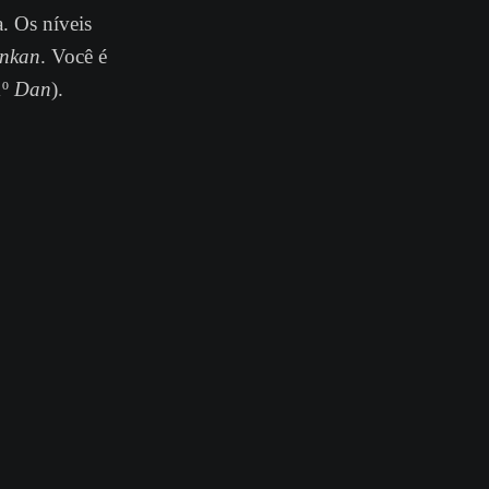
a. Os níveis
inkan
. Você é
1º
Dan
).