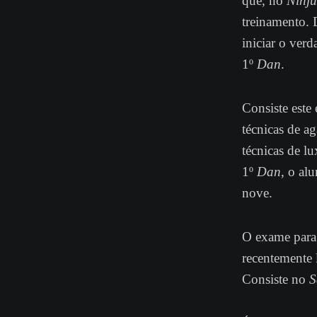
que, no
Ninju
treinamento. 
iniciar o ver
1º
Dan
.
Consiste este
técnicas de ag
técnicas de l
1º
Dan
, o al
nove.
O exame para
recentemente 
Consiste no
S