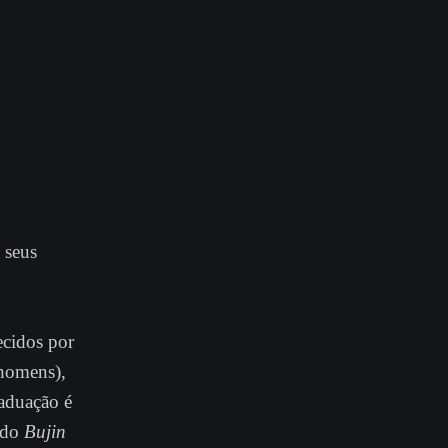
 seus
ecidos por
 homens),
raduação é
o do
Bujin