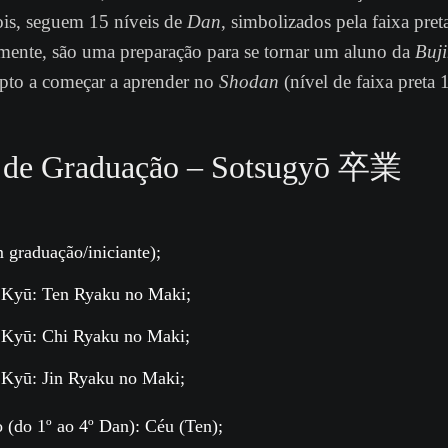
is, seguem 15 níveis de
Dan
, simbolizados pela faixa pret
lmente, são uma preparação para se tornar um aluno da
Buj
pto a começar a aprender no
Shodan
(nível de faixa preta 
 de Graduação – Sotsugyō 卒業
 graduação/iniciante);
º
Kyū
:
Ten Ryaku no Maki
;
º
Kyū
:
Chi Ryaku no Maki
;
º
Kyū
:
Jin Ryaku no Maki
;
o
(do 1º ao 4º
Dan
): Céu (
Ten
);