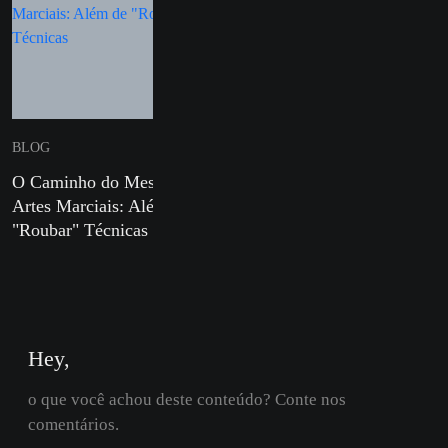
BLOG
BLOG
O Caminho do Mestre em
Defesa Pessoal para Mulh
Artes Marciais: Além de
e Sua Importância nos Di
"Roubar" Técnicas
Atuais
Hey,
o que você achou deste conteúdo? Conte nos
comentários.