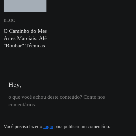
BLOG
BLOG
O Caminho do Mestre em
Defesa Pessoal para Mulh
Artes Marciais: Além de
e Sua Importância nos Di
"Roubar" Técnicas
Atuais
Hey,
o que você achou deste conteúdo? Conte nos
comentários.
Você precisa fazer o
login
para publicar um comentário.