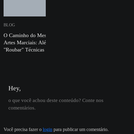
BLOG
BLOG
O Caminho do Mestre em
Defesa Pessoal para Mulh
Artes Marciais: Além de
e Sua Importância nos Di
"Roubar" Técnicas
Atuais
Hey,
o que você achou deste conteúdo? Conte nos
comentários.
Você precisa fazer o
login
para publicar um comentário.