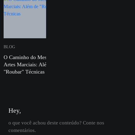
BLOG
BLOG
O Caminho do Mestre em
Defesa Pessoal para Mulh
Artes Marciais: Além de
e Sua Importância nos Di
"Roubar" Técnicas
Atuais
Hey,
o que você achou deste conteúdo? Conte nos
comentários.